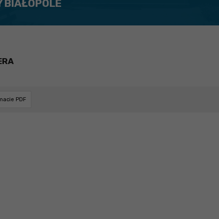
Y BIAŁOPOLE
ERA
rmacie PDF