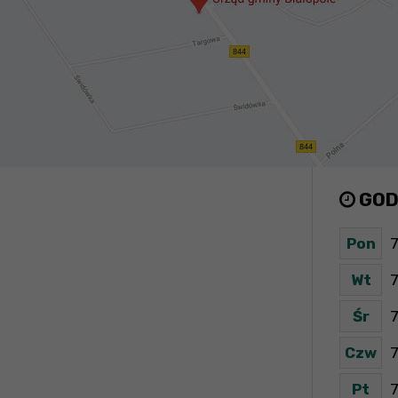
GOD
Pon
7
Wt
7
Śr
7
Czw
7
Pt
7