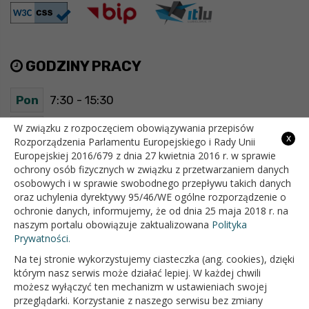
GODZINY PRACY
Pon
7:30 - 15:30
Wt
7:30 - 15:30
W związku z rozpoczęciem obowiązywania przepisów
x
Rozporządzenia Parlamentu Europejskiego i Rady Unii
Europejskiej 2016/679 z dnia 27 kwietnia 2016 r. w sprawie
Śr
7:30 - 15:30
ochrony osób fizycznych w związku z przetwarzaniem danych
osobowych i w sprawie swobodnego przepływu takich danych
Czw
7:30 - 15:30
oraz uchylenia dyrektywy 95/46/WE ogólne rozporządzenie o
ochronie danych, informujemy, że od dnia 25 maja 2018 r. na
Pt
7:30 - 15:30
naszym portalu obowiązuje zaktualizowana
Polityka
Prywatności.
Na tej stronie wykorzystujemy ciasteczka (ang. cookies), dzięki
OFICJALNY SERWIS INTERNETOWY GMINY BIAŁOPOLE
którym nasz serwis może działać lepiej. W każdej chwili
możesz wyłączyć ten mechanizm w ustawieniach swojej
przeglądarki. Korzystanie z naszego serwisu bez zmiany