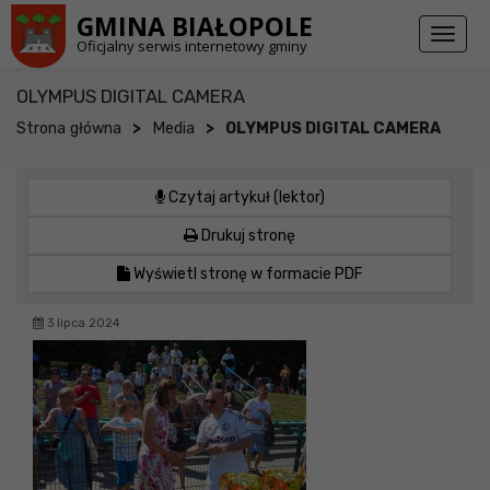
Przejdź do stopki strony
Przejdź do głównej treści strony
GMINA BIAŁOPOLE
Toggl
Oficjalny serwis internetowy gminy
naviga
OLYMPUS DIGITAL CAMERA
>
>
Strona główna
Media
OLYMPUS DIGITAL CAMERA
Czytaj artykuł (lektor)
Drukuj stronę
Wyświetl stronę w formacie PDF
3 lipca 2024