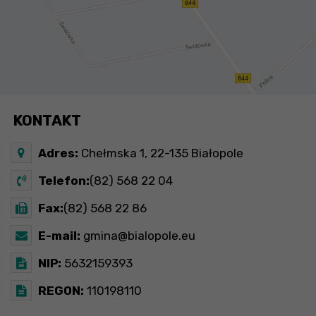
KONTAKT
Adres:
Chełmska 1, 22-135 Białopole
Telefon:
(82) 568 22 04
Fax:
(82) 568 22 86
E-mail:
gmina@bialopole.eu
NIP:
5632159393
REGON:
110198110