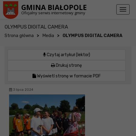
Przejdź do stopki strony
Przejdź do głównej treści strony
GMINA BIAŁOPOLE
Toggl
Oficjalny serwis internetowy gminy
naviga
OLYMPUS DIGITAL CAMERA
>
>
Strona główna
Media
OLYMPUS DIGITAL CAMERA
Czytaj artykuł (lektor)
Drukuj stronę
Wyświetl stronę w formacie PDF
3 lipca 2024