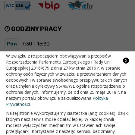
GODZINY PRACY
Pon
7:30 - 15:30
Wt
7:30 - 15:30
W związku z rozpoczęciem obowiązywania przepisów
x
Rozporządzenia Parlamentu Europejskiego i Rady Unii
Europejskiej 2016/679 z dnia 27 kwietnia 2016 r. w sprawie
Śr
7:30 - 15:30
ochrony osób fizycznych w związku z przetwarzaniem danych
osobowych i w sprawie swobodnego przepływu takich danych
Czw
7:30 - 15:30
oraz uchylenia dyrektywy 95/46/WE ogólne rozporządzenie o
ochronie danych, informujemy, że od dnia 25 maja 2018 r. na
Pt
7:30 - 15:30
naszym portalu obowiązuje zaktualizowana
Polityka
Prywatności.
Na tej stronie wykorzystujemy ciasteczka (ang. cookies), dzięki
OFICJALNY SERWIS INTERNETOWY GMINY BIAŁOPOLE
którym nasz serwis może działać lepiej. W każdej chwili
możesz wyłączyć ten mechanizm w ustawieniach swojej
przeglądarki. Korzystanie z naszego serwisu bez zmiany