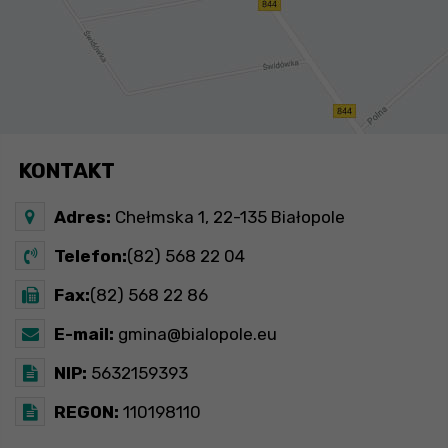
KONTAKT
Adres:
Chełmska 1, 22-135 Białopole
Telefon:
(82) 568 22 04
Fax:
(82) 568 22 86
E-mail:
gmina@bialopole.eu
NIP:
5632159393
REGON:
110198110