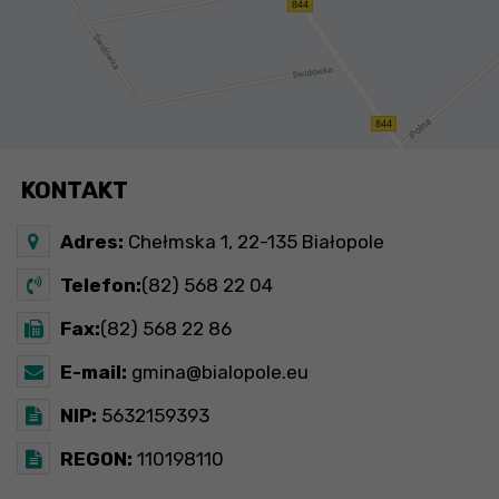
KONTAKT
Adres:
Chełmska 1, 22-135 Białopole
Telefon:
(82) 568 22 04
Fax:
(82) 568 22 86
E-mail:
gmina@bialopole.eu
NIP:
5632159393
REGON:
110198110