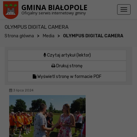
Przejdź do stopki strony
Przejdź do głównej treści strony
GMINA BIAŁOPOLE
Toggl
Oficjalny serwis internetowy gminy
naviga
OLYMPUS DIGITAL CAMERA
>
>
Strona główna
Media
OLYMPUS DIGITAL CAMERA
Czytaj artykuł (lektor)
Drukuj stronę
Wyświetl stronę w formacie PDF
3 lipca 2024