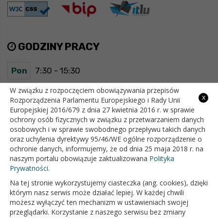
GODZINY PRACY
Pon
7:30 - 15:30
Wt
7:30 - 15:30
W związku z rozpoczęciem obowiązywania przepisów
x
Rozporządzenia Parlamentu Europejskiego i Rady Unii
Europejskiej 2016/679 z dnia 27 kwietnia 2016 r. w sprawie
Śr
7:30 - 15:30
ochrony osób fizycznych w związku z przetwarzaniem danych
osobowych i w sprawie swobodnego przepływu takich danych
Czw
7:30 - 15:30
oraz uchylenia dyrektywy 95/46/WE ogólne rozporządzenie o
ochronie danych, informujemy, że od dnia 25 maja 2018 r. na
Pt
7:30 - 15:30
naszym portalu obowiązuje zaktualizowana
Polityka
Prywatności.
Na tej stronie wykorzystujemy ciasteczka (ang. cookies), dzięki
OFICJALNY SERWIS INTERNETOWY GMINY BIAŁOPOLE
którym nasz serwis może działać lepiej. W każdej chwili
możesz wyłączyć ten mechanizm w ustawieniach swojej
przeglądarki. Korzystanie z naszego serwisu bez zmiany