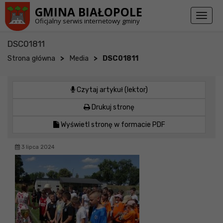
Przejdź do stopki strony
Przejdź do głównej treści strony
GMINA BIAŁOPOLE
Toggl
Oficjalny serwis internetowy gminy
naviga
DSC01811
>
>
Strona główna
Media
DSC01811
Czytaj artykuł (lektor)
Drukuj stronę
Wyświetl stronę w formacie PDF
3 lipca 2024