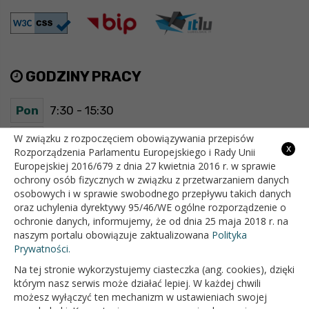
GODZINY PRACY
Pon
7:30 - 15:30
Wt
7:30 - 15:30
W związku z rozpoczęciem obowiązywania przepisów
x
Rozporządzenia Parlamentu Europejskiego i Rady Unii
Europejskiej 2016/679 z dnia 27 kwietnia 2016 r. w sprawie
Śr
7:30 - 15:30
ochrony osób fizycznych w związku z przetwarzaniem danych
osobowych i w sprawie swobodnego przepływu takich danych
Czw
7:30 - 15:30
oraz uchylenia dyrektywy 95/46/WE ogólne rozporządzenie o
ochronie danych, informujemy, że od dnia 25 maja 2018 r. na
Pt
7:30 - 15:30
naszym portalu obowiązuje zaktualizowana
Polityka
Prywatności.
Na tej stronie wykorzystujemy ciasteczka (ang. cookies), dzięki
OFICJALNY SERWIS INTERNETOWY GMINY BIAŁOPOLE
którym nasz serwis może działać lepiej. W każdej chwili
możesz wyłączyć ten mechanizm w ustawieniach swojej