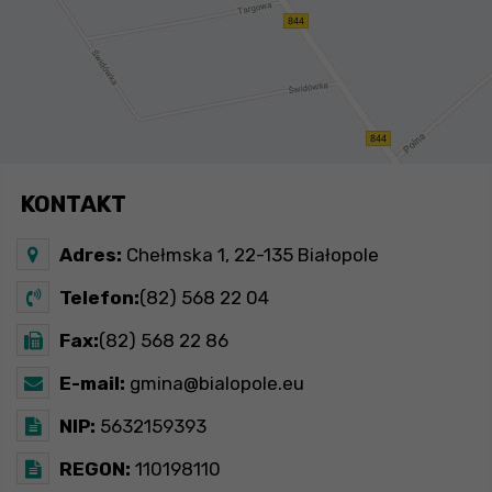
KONTAKT
Adres:
Chełmska 1, 22-135 Białopole
Telefon:
(82) 568 22 04
Fax:
(82) 568 22 86
E-mail:
gmina@bialopole.eu
NIP:
5632159393
REGON:
110198110