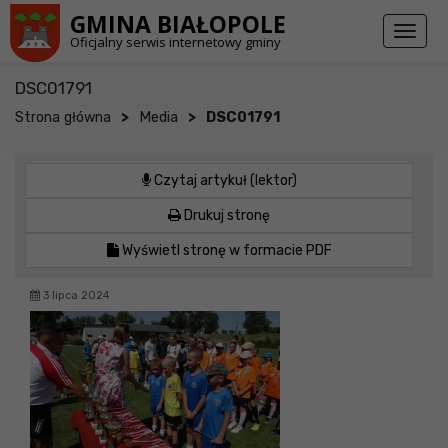
Przejdź do stopki strony
Przejdź do głównej treści strony
GMINA BIAŁOPOLE
Toggl
Oficjalny serwis internetowy gminy
naviga
DSC01791
>
>
Strona główna
Media
DSC01791
Czytaj artykuł (lektor)
Drukuj stronę
Wyświetl stronę w formacie PDF
3 lipca 2024