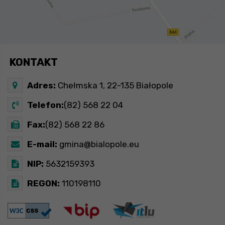
KONTAKT
Adres:
Chełmska 1, 22-135 Białopole
Telefon:
(82) 568 22 04
Fax:
(82) 568 22 86
E-mail:
gmina@bialopole.eu
NIP:
5632159393
REGON:
110198110