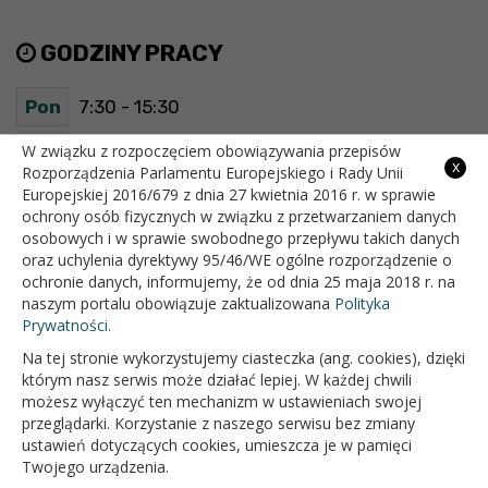
GODZINY PRACY
Pon
7:30 - 15:30
Wt
7:30 - 15:30
W związku z rozpoczęciem obowiązywania przepisów
x
Rozporządzenia Parlamentu Europejskiego i Rady Unii
Europejskiej 2016/679 z dnia 27 kwietnia 2016 r. w sprawie
Śr
7:30 - 15:30
ochrony osób fizycznych w związku z przetwarzaniem danych
osobowych i w sprawie swobodnego przepływu takich danych
Czw
7:30 - 15:30
oraz uchylenia dyrektywy 95/46/WE ogólne rozporządzenie o
ochronie danych, informujemy, że od dnia 25 maja 2018 r. na
Pt
7:30 - 15:30
naszym portalu obowiązuje zaktualizowana
Polityka
Prywatności.
Na tej stronie wykorzystujemy ciasteczka (ang. cookies), dzięki
OFICJALNY SERWIS INTERNETOWY GMINY BIAŁOPOLE
którym nasz serwis może działać lepiej. W każdej chwili
możesz wyłączyć ten mechanizm w ustawieniach swojej
przeglądarki. Korzystanie z naszego serwisu bez zmiany
ustawień dotyczących cookies, umieszcza je w pamięci
Twojego urządzenia.