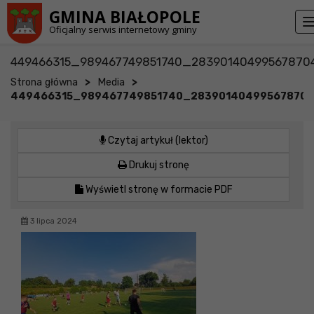
Przejdź do stopki strony
Przejdź do głównej treści strony
GMINA BIAŁOPOLE
Oficjalny serwis internetowy gminy
449466315_989467749851740_28390140499567870
>
>
Strona główna
Media
449466315_989467749851740_28390140499567870
Czytaj artykuł (lektor)
Drukuj stronę
Wyświetl stronę w formacie PDF
3 lipca 2024