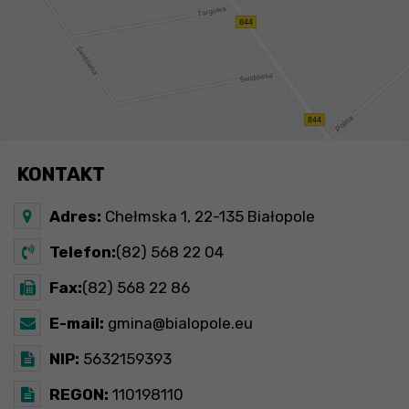
KONTAKT
Adres:
Chełmska 1, 22-135 Białopole
Telefon:
(82) 568 22 04
Fax:
(82) 568 22 86
E-mail:
gmina@bialopole.eu
NIP:
5632159393
REGON:
110198110