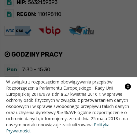
NIP:
5632159393
REGON:
110198110
GODZINY PRACY
Pon
7:30 - 15:30
Wt
7:30 - 15:30
W związku z rozpoczęciem obowiązywania przepisów
x
Rozporządzenia Parlamentu Europejskiego i Rady Unii
Europejskiej 2016/679 z dnia 27 kwietnia 2016 r. w sprawie
Śr
7:30 - 15:30
ochrony osób fizycznych w związku z przetwarzaniem danych
osobowych i w sprawie swobodnego przepływu takich danych
Czw
7:30 - 15:30
oraz uchylenia dyrektywy 95/46/WE ogólne rozporządzenie o
ochronie danych, informujemy, że od dnia 25 maja 2018 r. na
Pt
7:30 - 15:30
naszym portalu obowiązuje zaktualizowana
Polityka
Prywatności.