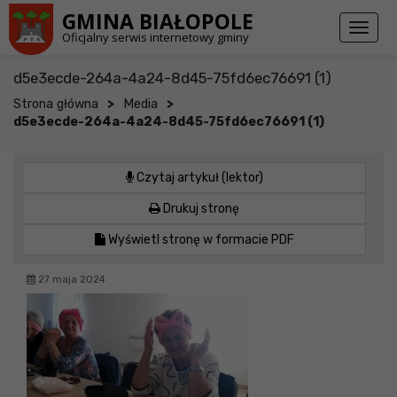
Przejdź do stopki strony
Przejdź do głównej treści strony
GMINA BIAŁOPOLE
Toggl
Oficjalny serwis internetowy gminy
naviga
d5e3ecde-264a-4a24-8d45-75fd6ec76691 (1)
>
>
Strona główna
Media
d5e3ecde-264a-4a24-8d45-75fd6ec76691 (1)
Czytaj artykuł (lektor)
Drukuj stronę
Wyświetl stronę w formacie PDF
27 maja 2024