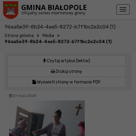
Przejdź do stopki strony
Przejdź do głównej treści strony
GMINA BIAŁOPOLE
Toggl
Oficjalny serwis internetowy gminy
naviga
96aa5e39-8b24-4ae5-8272-b7f1bc2e2c04 (1)
>
>
Strona główna
Media
96aa5e39-8b24-4ae5-8272-b7f1bc2e2c04 (1)
Czytaj artykuł (lektor)
Drukuj stronę
Wyświetl stronę w formacie PDF
27 maja 2024