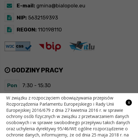
E-mail:
gmina@bialopole.eu
NIP:
5632159393
REGON:
110198110
GODZINY PRACY
Pon
7:30 - 15:30
Wt
7:30 - 15:30
W związku z rozpoczęciem obowiązywania przepisów
x
Rozporządzenia Parlamentu Europejskiego i Rady Unii
Europejskiej 2016/679 z dnia 27 kwietnia 2016 r. w sprawie
Śr
7:30 - 15:30
ochrony osób fizycznych w związku z przetwarzaniem danych
osobowych i w sprawie swobodnego przepływu takich danych
Czw
7:30 - 15:30
oraz uchylenia dyrektywy 95/46/WE ogólne rozporządzenie o
ochronie danych, informujemy, że od dnia 25 maja 2018 r. na
Pt
7:30 - 15:30