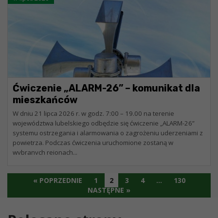
Ćwiczenie „ALARM-26” – komunikat dla
mieszkańców
W dniu 21 lipca 2026 r. w godz. 7:00 – 19.00 na terenie
województwa lubelskiego odbędzie się ćwiczenie „ALARM-26”
systemu ostrzegania i alarmowania o zagrożeniu uderzeniami z
powietrza. Podczas ćwiczenia uruchomione zostaną w
wybranych rejonach...
« POPRZEDNIE
1
2
3
4
…
130
NASTĘPNE »