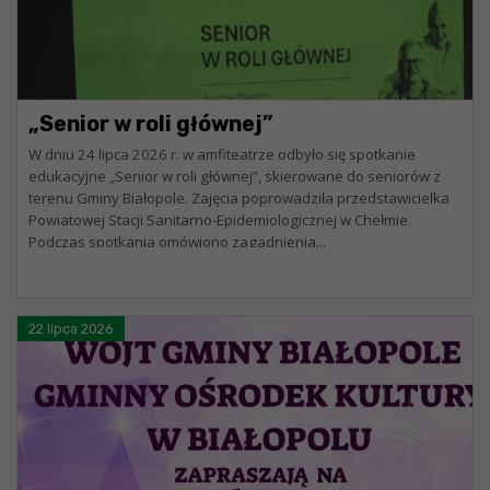
„Senior w roli głównej”
W dniu 24 lipca 2026 r. w amfiteatrze odbyło się spotkanie
edukacyjne „Senior w roli głównej”, skierowane do seniorów z
terenu Gminy Białopole. Zajęcia poprowadziła przedstawicielka
Powiatowej Stacji Sanitarno-Epidemiologicznej w Chełmie.
Podczas spotkania omówiono zagadnienia...
22 lipca 2026