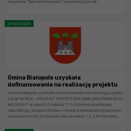
merynosa. Tworzenie broszki”. Uczestnicy poznali...
24 lipca 2026
Gmina Białopole uzyskała
dofinansowanie na realizację projektu
SZLAK MORSA – PRODUKT
Gmina Białopole uzyskała dofinansowanie na realizację projektu
TURYSTYCZNY GMIN „MALOWNICZEGO
SZLAK MORSA – PRODUKT TURYSTYCZNY GMIN „MALOWNICZEGO
WSCHODU” w ramach Działania 11.5 Ochrona dziedzictwa
WSCHODU”
naturalnego, bezpieczeństwo i rozwój zrównoważonej turystyki
obszarów innych niż miejskie (typy projektu 1,2,3,4) Priorytetu...