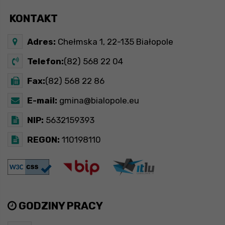
KONTAKT
Adres:
Chełmska 1, 22-135 Białopole
Telefon:
(82) 568 22 04
Fax:
(82) 568 22 86
E-mail:
gmina@bialopole.eu
NIP:
5632159393
REGON:
110198110
GODZINY PRACY